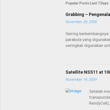
Popular Posts Last 7 Days
Grabbing – Pengenal
November 28, 2008
Seiring berkembangnya 
parabola yang digunakan
seringkali digunakan un
biasa digunakan untuk b
dikoneksikan lewat satel
menjadi primadona dal
seperangkat PC dan dis
Satellite NSS11 at 10
layanan ISP lewat sateli
November 19, 2009
kita harus membayar sep
“nimbrung” koneksi dari
Setelah men
transponder
RendyCell),
memang ter