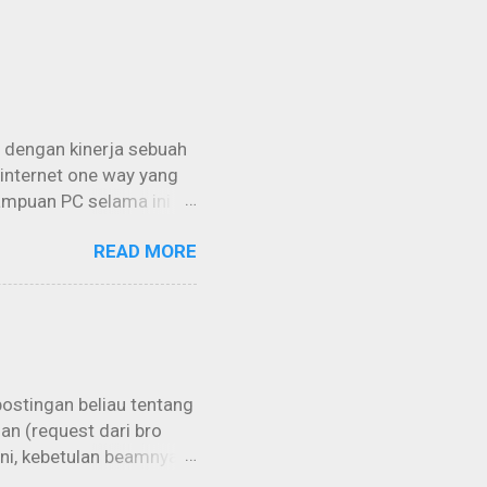
 dengan kinerja sebuah
 internet one way yang
ampuan PC selama ini
imal lagi jika bisa
READ MORE
istilah “grabbing”
engan memakai
menggunakan sebuah
ara “Free / Gratis” tanpa
a intinya adalah kita
rmuk...
postingan beliau tentang
an (request dari bro
 ini, kebetulan beamnya
di atas, kemungkinan