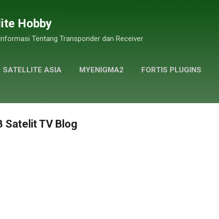
Skip to main content
lite Hobby
 Informasi Tentang Transponder dan Receiver
SATELLITE ASIA
MYENIGMA2
FORTIS PLUGINS
GALLERY PHOTOS
MORE…
PRIVACY POLICY
 Satelit TV Blog