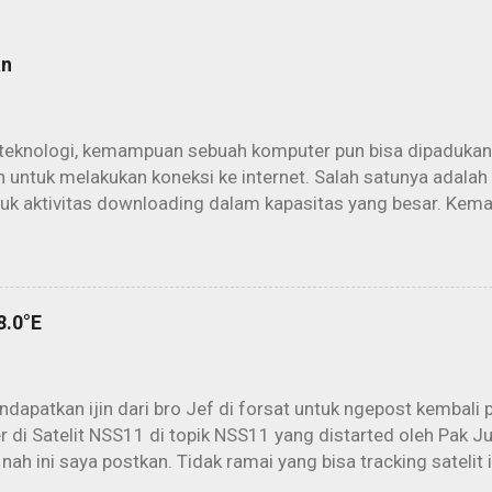
an
teknologi, kemampuan sebuah komputer pun bisa dipadukan
 untuk melakukan koneksi ke internet. Salah satunya adalah
tuk aktivitas downloading dalam kapasitas yang besar. Kem
rowsing dan berinternet secara konvensional akan lebih maks
it. Aktivitas offline download yang kemudian dikenal dengan 
am penggunaan parabola dan PC secara maksimal. Cukup d
h (parabola) kita sudah bisa “mengintip” peselancar yang 
8.0°E
t di atas orbit sana. Untungnya lagi, semuanya dijalankan sec
eserpun kepada sang ISP kecuali biaya PLN. Mengapa? Karen
 user aktif sang ISP. Banyak data yang melayang menuruni pe
dapatkan ijin dari bro Jef di forsat untuk ngepost kembali 
 di Satelit NSS11 di topik NSS11 yang distarted oleh Pak Ju
 nah ini saya postkan. Tidak ramai yang bisa tracking satelit
batas (berdasarkan data dari Lyngsat). Melihat peta beam 