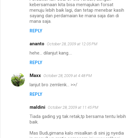
kebersamaan kita bisa memajukan forsat
menuju lebih baik lagi, dan tetap menebar kasih
sayang dan perdamaian ke mana saja dan di
mana saja.
REPLY
ananto
October 28, 2009 at 12:05 PM
hehe... dilanjut kang....
REPLY
Maxx
October 28, 2009 at 4:48 PM
lanjut bro zemlenk... >>/
REPLY
maldini
October 28, 2009 at 11:45 PM
Tiada gading yg tak retak,tp bersama tentu lebih
baik.
Mas Budi,gimana kalo misalkan di sini jg nyedia