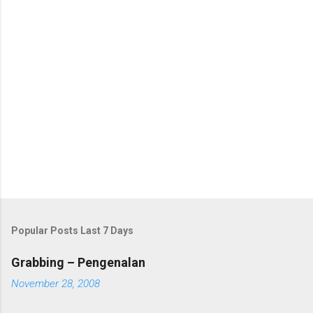
s
t
a
C
o
m
m
e
n
t
Popular Posts Last 7 Days
Grabbing – Pengenalan
November 28, 2008