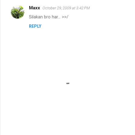
Maxx
October 29, 2009 at 3:42 PM
Silakan bro har... >>/
REPLY
P
o