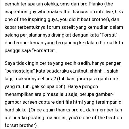
pernah terlupakan olehku, sms dari bro Planko (the
inspiration guy who makes the discussion into live, he’s
one of the inspiring guys, you did it best brother), dan
kabar terbentuknya forum satelit yang kemudian dalam
selang perjalanannya disingkat dengan kata “Forsat”,
dan teman-teman yang tergabung ke dalam Forsat kita
panggil saja “Forsatter”.
Saya tidak ingin cerita yang sedih-sedih, hanya pengen
“bernostalgia” kata saudaraku eLnitnut, ehhhh… salah
lagi, maksudnya eLnita? (tuh kan gara-gara ganti nick
yang itu tuh, gak kelupa deh). Hanya pengen
menampilkan arsip masa lalu saja, berupa gambar-
gambar screen capture dari file html yang tersimpan di
hardisk ku. (Once again thanks bro eL dah memberikan
ide buatku posting malam ini, you’re one of the best on
forsat brother).