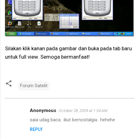
Silakan klik kanan pada gambar dan buka pada tab baru
untuk full view. Semoga bermanfaat!
Forum Satelit
Anonymous
October 28, 2009 at 1:04 AM
C
saia udag baca.. ikut bernostalgia.. hehehe
o
REPLY
m