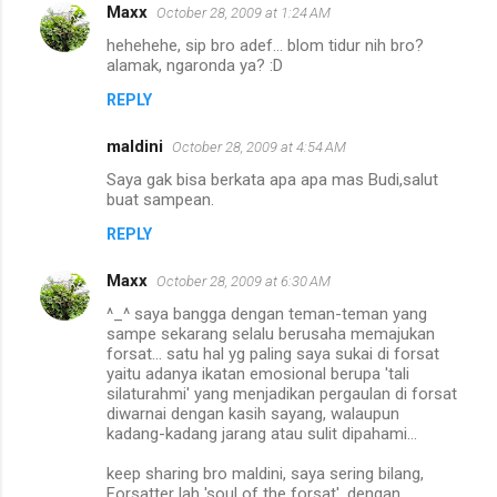
m
Maxx
October 28, 2009 at 1:24 AM
e
hehehehe, sip bro adef... blom tidur nih bro?
n
alamak, ngaronda ya? :D
t
REPLY
s
maldini
October 28, 2009 at 4:54 AM
Saya gak bisa berkata apa apa mas Budi,salut
buat sampean.
REPLY
Maxx
October 28, 2009 at 6:30 AM
^_^ saya bangga dengan teman-teman yang
sampe sekarang selalu berusaha memajukan
forsat... satu hal yg paling saya sukai di forsat
yaitu adanya ikatan emosional berupa 'tali
silaturahmi' yang menjadikan pergaulan di forsat
diwarnai dengan kasih sayang, walaupun
kadang-kadang jarang atau sulit dipahami...
keep sharing bro maldini, saya sering bilang,
Forsatter lah 'soul of the forsat', dengan