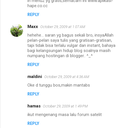
in menu2 yg gratis,semacam ini www.aplikasi-
hape.co.cc
REPLY
Maxx
October 29, 2009 at 1:07 AM
hehehe... saran yg bagus sekali bro, insyaAllah
pelan-pelan saya tulis yang gratisan-gratisan,
tapi tidak bisa terlalu vulgar dan instant, bahaya
bagi kelangsungan hidup blog soalnya masih
numpang hostingan di blogger.. ^_^
REPLY
maldini
October 29, 2009 at 4:36 AM
Oke d tunggu bos,makin mantabs
REPLY
hamas
October 29, 2009 at 1:49 PM
ikut mengenang masa lalu forum satelit
REPLY