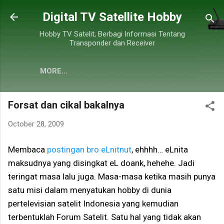
Skip to main content
Digital TV Satellite Hobby
Hobby TV Satelit, Berbagi Informasi Tentang
Transponder dan Receiver
MORE…
Forsat dan cikal bakalnya
October 28, 2009
Membaca
postingan bro eLnitnut
, ehhhh… eLnita
maksudnya yang disingkat eL doank, hehehe. Jadi
teringat masa lalu juga. Masa-masa ketika masih punya
satu misi dalam menyatukan hobby di dunia
pertelevisian satelit Indonesia yang kemudian
terbentuklah Forum Satelit. Satu hal yang tidak akan