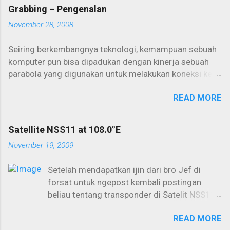
Grabbing – Pengenalan
November 28, 2008
Seiring berkembangnya teknologi, kemampuan sebuah
komputer pun bisa dipadukan dengan kinerja sebuah
parabola yang digunakan untuk melakukan koneksi ke
internet. Salah satunya adalah internet one way yang
READ MORE
seringkali digunakan untuk aktivitas downloading
dalam kapasitas yang besar. Kemampuan PC selama ini
biasa digunakan untuk browsing dan berinternet secara
Satellite NSS11 at 108.0°E
konvensional akan lebih maksimal lagi jika bisa
November 19, 2009
dikoneksikan lewat satelit. Aktivitas offline download
yang kemudian dikenal dengan istilah “grabbing”
Setelah mendapatkan ijin dari bro Jef di
menjadi primadona dalam penggunaan parabola dan
forsat untuk ngepost kembali postingan
PC secara maksimal. Cukup dengan memakai
beliau tentang transponder di Satelit NSS11
seperangkat PC dan dish (parabola) kita sudah bisa
di topik NSS11 yang distarted oleh Pak Juan
“mengintip” peselancar yang menggunakan sebuah
READ MORE
(request dari bro RendyCell), nah ini saya
layanan ISP lewat satelit di atas orbit sana. Untungnya