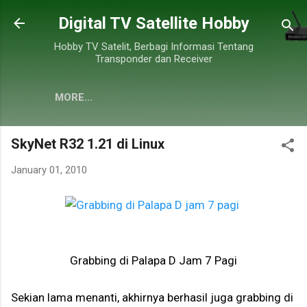
Skip to main content
Digital TV Satellite Hobby
Hobby TV Satelit, Berbagi Informasi Tentang
Transponder dan Receiver
MORE…
SkyNet R32 1.21 di Linux
January 01, 2010
Grabbing di Palapa D Jam 7 Pagi
Sekian lama menanti, akhirnya berhasil juga grabbing di