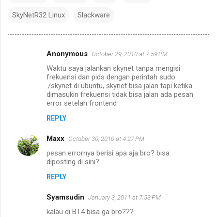
SkyNetR32 Linux
Slackware
Anonymous
October 29, 2010 at 7:59 PM
C
Waktu saya jalankan skynet tanpa mengisi
o
frekuensi dan pids dengan perintah sudo
m
./skynet di ubuntu, skynet bisa jalan tapi ketika
dimasukin frekuensi tidak bisa jalan ada pesan
m
error setelah frontend
e
REPLY
n
Maxx
October 30, 2010 at 4:27 PM
t
pesan errornya berisi apa aja bro? bisa
s
diposting di sini?
REPLY
Syamsudin
January 3, 2011 at 7:53 PM
kalau di BT4 bisa ga bro???