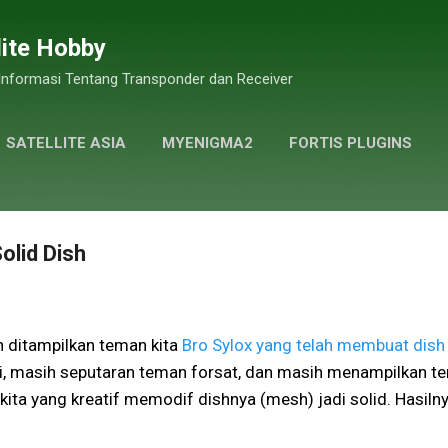
Skip to main content
lite Hobby
 Informasi Tentang Transponder dan Receiver
SATELLITE ASIA
MYENIGMA2
FORTIS PLUGINS
GALLERY PHOTOS
MORE…
PRIVACY POLICY
olid Dish
h ditampilkan teman kita
Bro Sylox yang telah membuat dish
ni, masih seputaran teman forsat, dan masih menampilkan te
 kita yang kreatif memodif dishnya (mesh) jadi solid. Hasilny