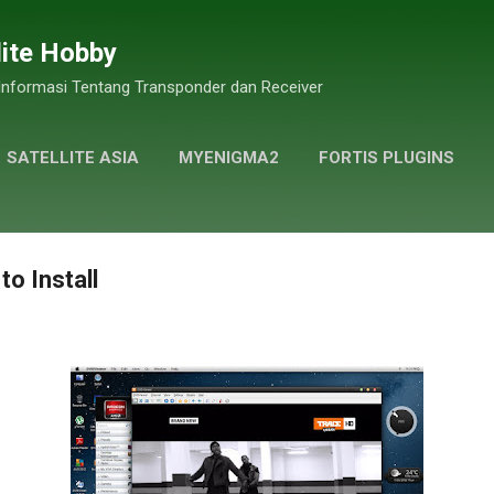
Skip to main content
lite Hobby
 Informasi Tentang Transponder dan Receiver
SATELLITE ASIA
MYENIGMA2
FORTIS PLUGINS
GALLERY PHOTOS
MORE…
PRIVACY POLICY
o Install