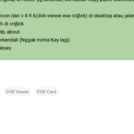
t icon dari v 4.9.6(dvb viewer.exe cr@ck) di desktop atau ja
ah di cr@ck
lp, about.
kendali (Nggak minta Key lagi)
ukses.
DVB Viewer
DVB-Card