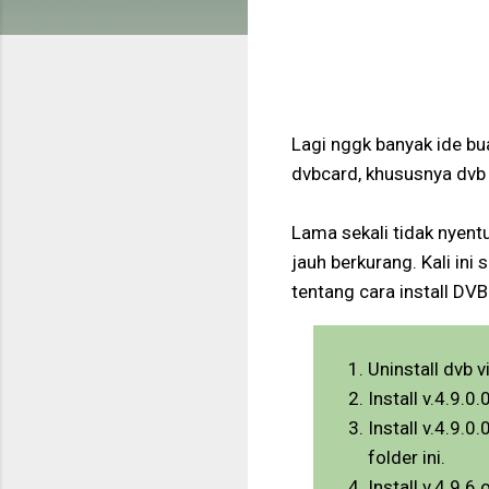
Lagi nggk banyak ide bua
dvbcard, khususnya dvb 
Lama sekali tidak nyentu
jauh berkurang. Kali ini
tentang cara install DVB
Uninstall dvb 
Install v.4.9.0
Install v.4.9.0
folder ini.
Install v.4.9.6