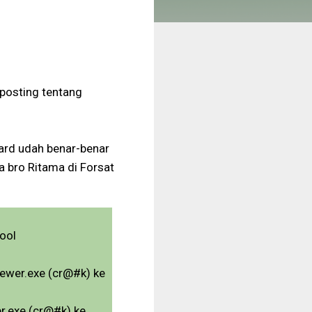
o posting tentang
card udah benar-benar
ta bro Ritama di Forsat
tool
viewer.exe (cr@#k) ke
er.exe (cr@#k) ke