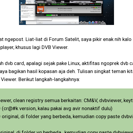
t ngepost. Liat-liat di Forum Satelit, saya pikir enak nih kal
player, khusus lagi DVB Viewer.
h dvb card, apalagi sejak pake Linux, aktifitas ngoprek dvb 
 saya bagikan hasil kopasan aja deh. Tulisan singkat teman ki
 Viewer. Berikut langkah-langkahnya:
viewer, clean registry semua berkaitan: CM&V, dvbviewer, key
.0 (cr@#k version, kalau pakai avg avir nonaktif dulu)
.0 original, di folder yang berbeda, kemudian copy paste dvb
 original, di folder yg berbeda., kemudian copy paste dvbview