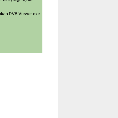
lankan DVB Viewer.exe