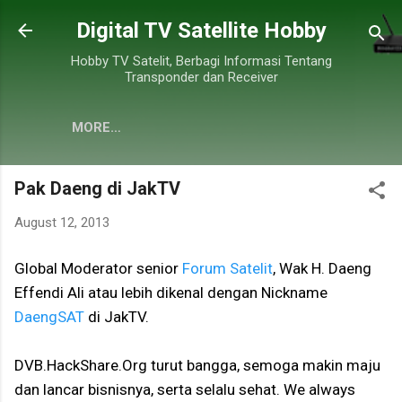
Skip to main content
Digital TV Satellite Hobby
Hobby TV Satelit, Berbagi Informasi Tentang
Transponder dan Receiver
MORE…
Pak Daeng di JakTV
August 12, 2013
Global Moderator senior
Forum Satelit
, Wak H. Daeng
Effendi Ali atau lebih dikenal dengan Nickname
DaengSAT
di JakTV.
DVB.HackShare.Org turut bangga, semoga makin maju
dan lancar bisnisnya, serta selalu sehat. We always