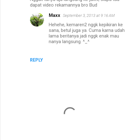
o
dapat video rekamannya bro Bud
m
Maxx
September 3, 2013 at 9:16 AM
m
Hehehe, kemaren2 nggk kepikiran ke
e
sana, betul juga ya. Cuma karna udah
lama beritanya jadi nggk enak mau
n
nanya langsung. ^_^
t
s
REPLY