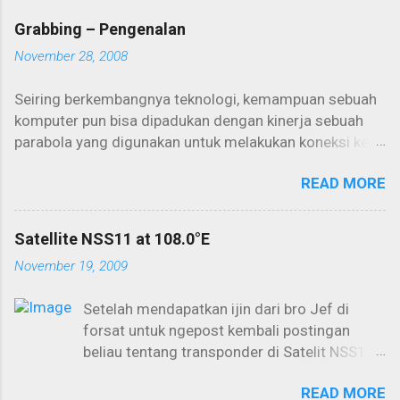
Grabbing – Pengenalan
November 28, 2008
Seiring berkembangnya teknologi, kemampuan sebuah
komputer pun bisa dipadukan dengan kinerja sebuah
parabola yang digunakan untuk melakukan koneksi ke
internet. Salah satunya adalah internet one way yang
READ MORE
seringkali digunakan untuk aktivitas downloading
dalam kapasitas yang besar. Kemampuan PC selama ini
biasa digunakan untuk browsing dan berinternet secara
Satellite NSS11 at 108.0°E
konvensional akan lebih maksimal lagi jika bisa
November 19, 2009
dikoneksikan lewat satelit. Aktivitas offline download
yang kemudian dikenal dengan istilah “grabbing”
Setelah mendapatkan ijin dari bro Jef di
menjadi primadona dalam penggunaan parabola dan
forsat untuk ngepost kembali postingan
PC secara maksimal. Cukup dengan memakai
beliau tentang transponder di Satelit NSS11
seperangkat PC dan dish (parabola) kita sudah bisa
di topik NSS11 yang distarted oleh Pak Juan
“mengintip” peselancar yang menggunakan sebuah
READ MORE
(request dari bro RendyCell), nah ini saya
layanan ISP lewat satelit di atas orbit sana. Untungnya