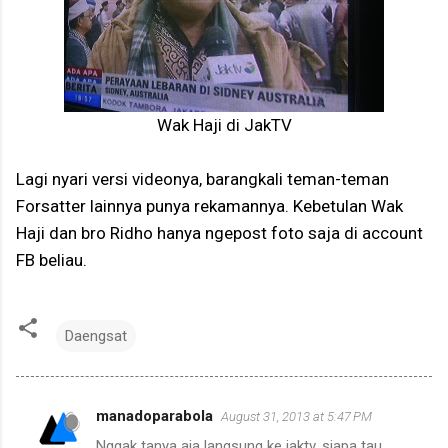
Wak Haji di JakTV
Lagi nyari versi videonya, barangkali teman-teman
Forsatter lainnya punya rekamannya. Kebetulan Wak
Haji dan bro Ridho hanya ngepost foto saja di account
FB beliau.
Daengsat
manadoparabola
August 31, 2013 at 5:47 PM
C
Nggak tanya aja langsung ke jaktv, siapa tau