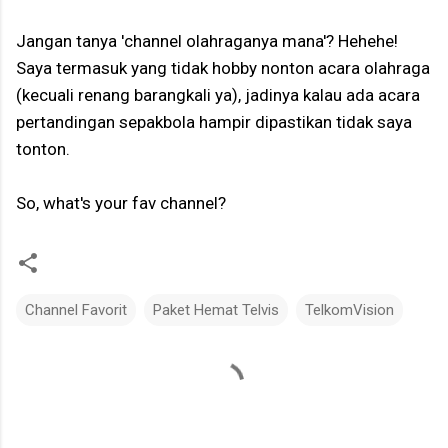
Jangan tanya 'channel olahraganya mana'? Hehehe!
Saya termasuk yang tidak hobby nonton acara olahraga
(kecuali renang barangkali ya), jadinya kalau ada acara
pertandingan sepakbola hampir dipastikan tidak saya
tonton.
So, what's your fav channel?
Channel Favorit
Paket Hemat Telvis
TelkomVision
C
o
m
m