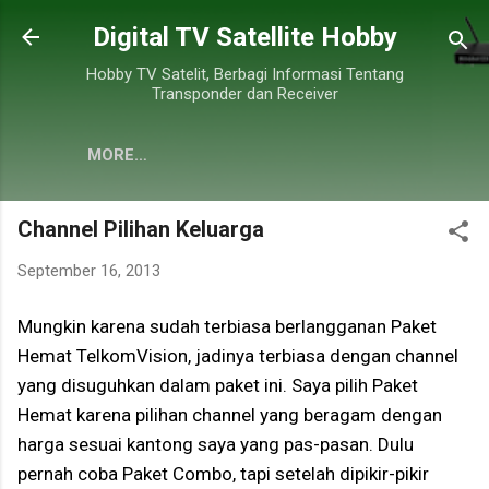
Skip to main content
Digital TV Satellite Hobby
Hobby TV Satelit, Berbagi Informasi Tentang
Transponder dan Receiver
MORE…
Channel Pilihan Keluarga
September 16, 2013
Mungkin karena sudah terbiasa berlangganan Paket
Hemat TelkomVision, jadinya terbiasa dengan channel
yang disuguhkan dalam paket ini. Saya pilih Paket
Hemat karena pilihan channel yang beragam dengan
harga sesuai kantong saya yang pas-pasan. Dulu
pernah coba Paket Combo, tapi setelah dipikir-pikir