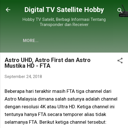
Skip to main content
Digital TV Satellite Hobby
Hobby TV Satelit, Berbagi Informasi Tentang
Transponder dan Receiver
MORE…
Astro UHD, Astro First dan Astro
Mustika HD - FTA
September 24, 2018
Beberapa hari terakhir masih FTA tiga channel dari
Astro Malaysia dimana salah satunya adalah channel
dengan resolusi 4K atau Ultra HD. Ketiga channel ini
tentunya hanya FTA secara temporer alias tidak
selamanya FTA. Berikut ketiga channel tersebut: