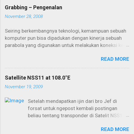
Grabbing – Pengenalan
November 28, 2008
Seiring berkembangnya teknologi, kemampuan sebuah
komputer pun bisa dipadukan dengan kinerja sebuah
parabola yang digunakan untuk melakukan koneksi ke
internet. Salah satunya adalah internet one way yang
READ MORE
seringkali digunakan untuk aktivitas downloading
dalam kapasitas yang besar. Kemampuan PC selama ini
biasa digunakan untuk browsing dan berinternet secara
Satellite NSS11 at 108.0°E
konvensional akan lebih maksimal lagi jika bisa
November 19, 2009
dikoneksikan lewat satelit. Aktivitas offline download
yang kemudian dikenal dengan istilah “grabbing”
Setelah mendapatkan ijin dari bro Jef di
menjadi primadona dalam penggunaan parabola dan
forsat untuk ngepost kembali postingan
PC secara maksimal. Cukup dengan memakai
beliau tentang transponder di Satelit NSS11
seperangkat PC dan dish (parabola) kita sudah bisa
di topik NSS11 yang distarted oleh Pak Juan
“mengintip” peselancar yang menggunakan sebuah
READ MORE
(request dari bro RendyCell), nah ini saya
layanan ISP lewat satelit di atas orbit sana. Untungnya