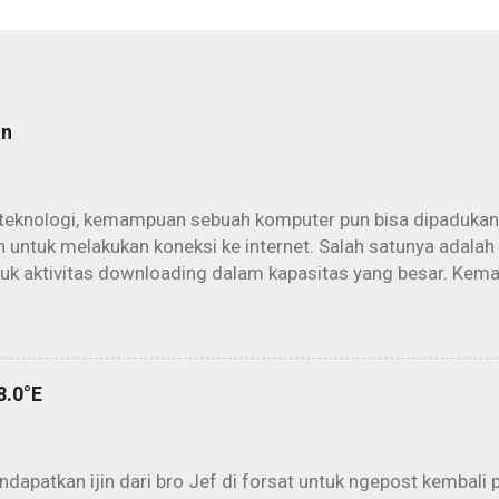
an
teknologi, kemampuan sebuah komputer pun bisa dipadukan
 untuk melakukan koneksi ke internet. Salah satunya adalah
tuk aktivitas downloading dalam kapasitas yang besar. Kem
rowsing dan berinternet secara konvensional akan lebih maks
it. Aktivitas offline download yang kemudian dikenal dengan 
am penggunaan parabola dan PC secara maksimal. Cukup d
h (parabola) kita sudah bisa “mengintip” peselancar yang 
8.0°E
t di atas orbit sana. Untungnya lagi, semuanya dijalankan sec
eserpun kepada sang ISP kecuali biaya PLN. Mengapa? Karen
 user aktif sang ISP. Banyak data yang melayang menuruni pe
dapatkan ijin dari bro Jef di forsat untuk ngepost kembali 