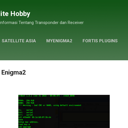
Skip to main content
lite Hobby
 Informasi Tentang Transponder dan Receiver
SATELLITE ASIA
MYENIGMA2
FORTIS PLUGINS
GALLERY PHOTOS
MORE…
PRIVACY POLICY
n Enigma2