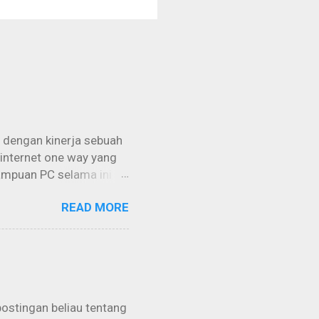
 dengan kinerja sebuah
 internet one way yang
ampuan PC selama ini
imal lagi jika bisa
READ MORE
istilah “grabbing”
engan memakai
menggunakan sebuah
ara “Free / Gratis” tanpa
a intinya adalah kita
rmuk...
postingan beliau tentang