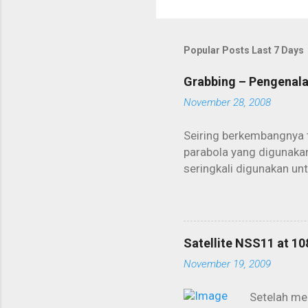
Popular Posts Last 7 Days
Grabbing – Pengenal
November 28, 2008
Seiring berkembangnya 
parabola yang digunakan
seringkali digunakan un
biasa digunakan untuk b
dikoneksikan lewat satel
menjadi primadona dal
seperangkat PC dan dis
Satellite NSS11 at 10
layanan ISP lewat sateli
November 19, 2009
kita harus membayar sep
“nimbrung” koneksi dari
Setelah men