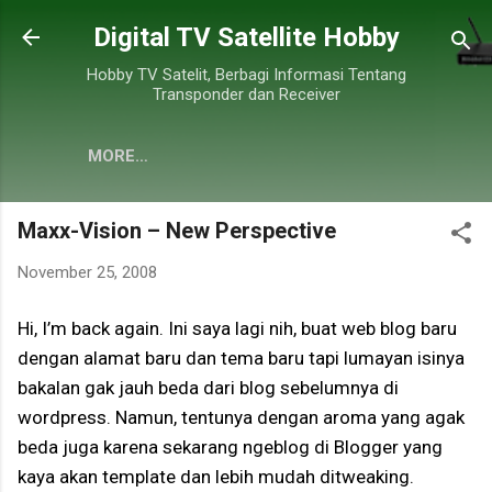
Skip to main content
Digital TV Satellite Hobby
Hobby TV Satelit, Berbagi Informasi Tentang
Transponder dan Receiver
MORE…
Maxx-Vision – New Perspective
November 25, 2008
Hi, I’m back again. Ini saya lagi nih, buat web blog baru
dengan alamat baru dan tema baru tapi lumayan isinya
bakalan gak jauh beda dari blog sebelumnya di
wordpress. Namun, tentunya dengan aroma yang agak
beda juga karena sekarang ngeblog di Blogger yang
kaya akan template dan lebih mudah ditweaking.