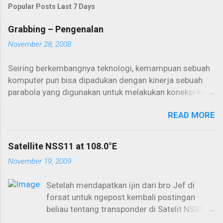
Popular Posts Last 7 Days
Grabbing – Pengenalan
November 28, 2008
Seiring berkembangnya teknologi, kemampuan sebuah
komputer pun bisa dipadukan dengan kinerja sebuah
parabola yang digunakan untuk melakukan koneksi ke
internet. Salah satunya adalah internet one way yang
READ MORE
seringkali digunakan untuk aktivitas downloading
dalam kapasitas yang besar. Kemampuan PC selama ini
biasa digunakan untuk browsing dan berinternet secara
Satellite NSS11 at 108.0°E
konvensional akan lebih maksimal lagi jika bisa
November 19, 2009
dikoneksikan lewat satelit. Aktivitas offline download
yang kemudian dikenal dengan istilah “grabbing”
Setelah mendapatkan ijin dari bro Jef di
menjadi primadona dalam penggunaan parabola dan
forsat untuk ngepost kembali postingan
PC secara maksimal. Cukup dengan memakai
beliau tentang transponder di Satelit NSS11
seperangkat PC dan dish (parabola) kita sudah bisa
di topik NSS11 yang distarted oleh Pak Juan