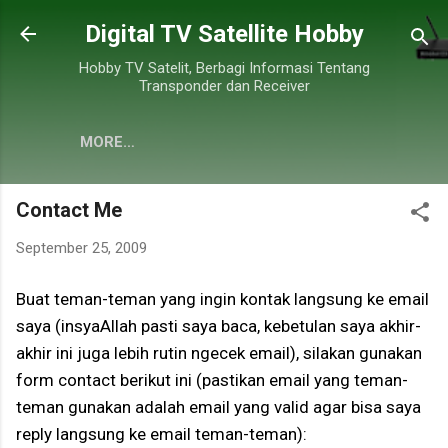
Skip to main content
Digital TV Satellite Hobby
Hobby TV Satelit, Berbagi Informasi Tentang
Transponder dan Receiver
MORE…
Contact Me
September 25, 2009
Buat teman-teman yang ingin kontak langsung ke email
saya (insyaAllah pasti saya baca, kebetulan saya akhir-
akhir ini juga lebih rutin ngecek email), silakan gunakan
form contact berikut ini (pastikan email yang teman-
teman gunakan adalah email yang valid agar bisa saya
reply langsung ke email teman-teman):