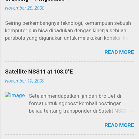
November 28, 2008
Seiring berkembangnya teknologi, kemampuan sebuah
komputer pun bisa dipadukan dengan kinerja sebuah
parabola yang digunakan untuk melakukan koneksi ke
internet. Salah satunya adalah internet one way yang
READ MORE
seringkali digunakan untuk aktivitas downloading
dalam kapasitas yang besar. Kemampuan PC selama ini
biasa digunakan untuk browsing dan berinternet secara
Satellite NSS11 at 108.0°E
konvensional akan lebih maksimal lagi jika bisa
November 19, 2009
dikoneksikan lewat satelit. Aktivitas offline download
yang kemudian dikenal dengan istilah “grabbing”
Setelah mendapatkan ijin dari bro Jef di
menjadi primadona dalam penggunaan parabola dan
forsat untuk ngepost kembali postingan
PC secara maksimal. Cukup dengan memakai
beliau tentang transponder di Satelit NSS11
seperangkat PC dan dish (parabola) kita sudah bisa
di topik NSS11 yang distarted oleh Pak Juan
“mengintip” peselancar yang menggunakan sebuah
READ MORE
(request dari bro RendyCell), nah ini saya
layanan ISP lewat satelit di atas orbit sana. Untungnya
postkan. Tidak ramai yang bisa tracking
lagi, semuanya dijalankan secara “Free / Gratis” tanpa